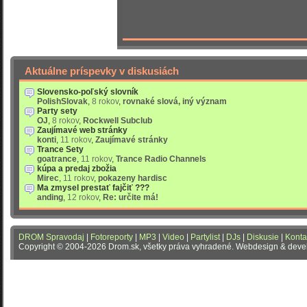
Aktuálne príspevky v diskusiách
Slovensko-poľský slovník
PolishSlovak
,
8 rokov
,
rovnaké slová, iný význam
Party sety
OJ
,
8 rokov
,
Rockwell Subclub
Zaujímavé web stránky
konti
,
11 rokov
,
Zaujímavé stránky
Trance Sety
goatrance
,
11 rokov
,
Trance Radio Channels
kúpa a predaj zbožia
Mirec
,
11 rokov
,
pokazeny hardisc
Ma zmysel prestať fajčiť ???
anding
,
12 rokov
,
Re: určite má!
DROM Spravodaj
|
Fotoreporty
|
MP3
|
Video
|
Partylist
|
DJs
|
Diskusie
|
Konta
Copyright © 2004-2026 Drom.sk, všetky práva vyhradené. Webdesign & dev