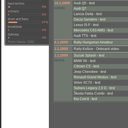
10.1.2009
Audi Q5 - test
hard techno
5%
sobota
Audi Q7
schranz
Lancia Delta - test
2%
drum and bass
Dacia Sandero - test
27%
Lexus IS-F - test
breakbeat
2%
Mercedes C63 AMG - test
dubstep
Audi TTS - test
3%
Počet hlasov: 2492
6.1.2009
Rally Hungarian Amateur
2.1.2009
Rally Košice - Onboard video
1.1.2009
Suzuki Splash - test
štvrtok
BMW X6 - test
Citroen C5 - test
Jeep Cherokee - test
Renault Grand Modus - test
Volvo XC70 - test
Subaru Legacy 2,0 D - test
Škoda Fabia Combi - test
Kia Cee'd - test