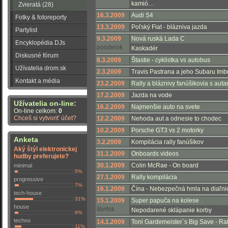
kamió…
Zvieratá (28)
16.3.2009
Audi S4
Fotky & fotoreporty
13.3.2009
Poľský Fiat - blázniva jazda
Partylist
9.3.2009
Nová ruská Lada C
Encyklopédia DJs
pondelok
Kaskadér
Diskusné fórum
8.3.2009
Štastie - cyklistka vs autobus
Užívatelia drom.sk
2.3.2009
Travis Pastrana a jeho Subaru Imb
Kontakt a média
23.2.2009
Rally a bláznivy fanúšikovia s aut
17.2.2009
Jazda na vode
Užívatelia on-line:
16.2.2009
Najmenšie auto na svete
On-line celkom:
0
Chceš si vytvoriť účet?
12.2.2009
Nehoda aut a odnesie to chodec
10.2.2009
Porsche GT3 vs 2 motorky
Anketa
3.2.2009
Kompilácia rally fanúšikov
Aký štýl elektronickej
31.1.2009
Onboards videos
hudby preferujete?
30.1.2009
Colin McRae - On board
minimal
5%
27.1.2009
Rally kompilácia
progressive
7%
16.1.2009
Čína - Nebezpečná hmla na diaľn
tech-house
31%
15.1.2009
Super papuča na kolese
house
štvrtok
Nepodarené sklápanie korby
6%
techno
14.1.2009
Toni Gardemeister´s Big Save - Ra
11%