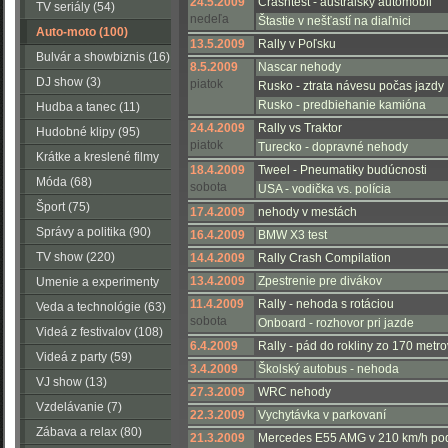
24.5.2009
Crashtest - australský automobil
TV seriály (54)
nedeľa
Štastie v nešťastí na diaľnici
Auto-moto (100)
13.5.2009
Rally v Poľsku
Bulvár a showbiznis (16)
8.5.2009
Nascar nehody
DJ show (3)
piatok
Rusko - ztrata návesu počas jazdy
Rusko - predbiehanie kamióna
Hudba a tanec (11)
24.4.2009
Rally vs Traktor
Hudobné klipy (95)
piatok
Turecko - dopravné nehody
Krátke a kreslené filmy
18.4.2009
Tweel - Pneumatiky budúcnosti
(223)
Móda (68)
sobota
USA - vodička vs. polícia
Šport (75)
17.4.2009
nehody v mestách
Správy a politika (90)
16.4.2009
BMW X3 test
TV show (220)
14.4.2009
Rally Crash Compilation
13.4.2009
Zpestrenie pre divákov
Umenie a experimenty
11.4.2009
Rally - nehoda s rotáciou
(116)
Veda a technológie (63)
sobota
Onboard - rozhovor pri jazde
Videá z festivalov (108)
6.4.2009
Rally - pád do rokliny zo 170 metro
Videá z party (59)
3.4.2009
Školský autobus - nehoda
VJ show (13)
27.3.2009
WRC nehody
Vzdelávanie (7)
22.3.2009
Vychytávka v parkovaní
Zábava a relax (80)
21.3.2009
Mercedes E55 AMG v 210 km/h po