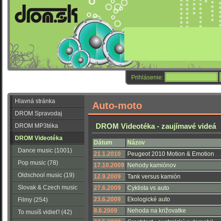
Prihlásenie:
Hlavná stránka
Auto-moto
DROM Spravodaj
DROM Videotéka - zaujímavé videá
DROM MP3téka
DROM Videotéka
Dátum
Názov
Dance music (1001)
21.1.2010
Peugeot 2010 Motion & Emotion
Pop music (78)
17.10.2009
Nehody kamiónov
Oldschool music (19)
12.9.2009
Tank versus kamión
Slovak & Czech music
27.6.2009
Cyklista vs auto
23.6.2009
Ekologické auto
(56)
Filmy (254)
8.6.2009
Nehoda na križovatke
To musíš vidieť! (42)