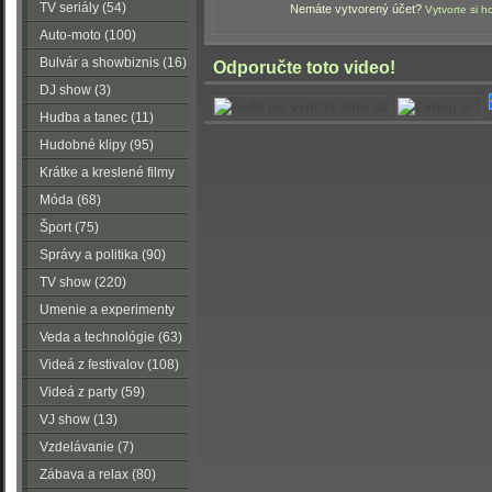
TV seriály (54)
Nemáte vytvorený účet?
Vytvorte si h
Auto-moto (100)
Bulvár a showbiznis (16)
Odporučte toto video!
DJ show (3)
Hudba a tanec (11)
Hudobné klipy (95)
Krátke a kreslené filmy
(223)
Móda (68)
Šport (75)
Správy a politika (90)
TV show (220)
Umenie a experimenty
(116)
Veda a technológie (63)
Videá z festivalov (108)
Videá z party (59)
VJ show (13)
Vzdelávanie (7)
Zábava a relax (80)