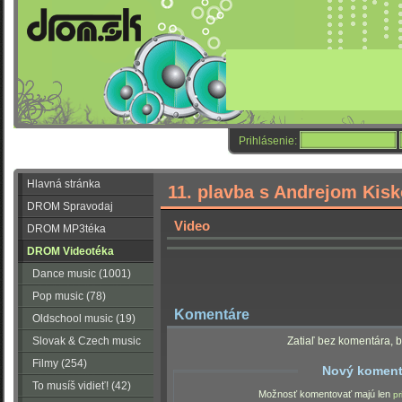
Prihlásenie:
Hlavná stránka
11. plavba s Andrejom Kis
DROM Spravodaj
Video
DROM MP3téka
DROM Videotéka
Dance music (1001)
Pop music (78)
Komentáre
Oldschool music (19)
Slovak & Czech music
Zatiaľ bez komentára, b
(56)
Filmy (254)
Nový koment
To musíš vidieť! (42)
Možnosť komentovať majú len
pr