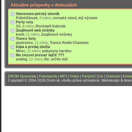
Aktuálne príspevky v diskusiách
Slovensko-poľský slovník
PolishSlovak
,
8 rokov
,
rovnaké slová, iný význam
Party sety
OJ
,
8 rokov
,
Rockwell Subclub
Zaujímavé web stránky
konti
,
11 rokov
,
Zaujímavé stránky
Trance Sety
goatrance
,
11 rokov
,
Trance Radio Channels
kúpa a predaj zbožia
Mirec
,
11 rokov
,
pokazeny hardisc
Ma zmysel prestať fajčiť ???
anding
,
12 rokov
,
Re: určite má!
DROM Spravodaj
|
Fotoreporty
|
MP3
|
Video
|
Partylist
|
DJs
|
Diskusie
|
Konta
Copyright © 2004-2026 Drom.sk, všetky práva vyhradené. Webdesign & dev