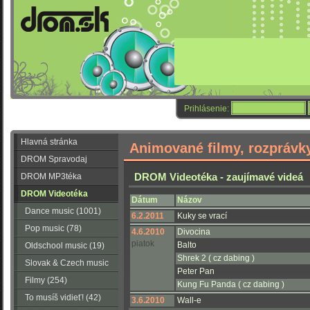
Prihlásenie:
Hlavná stránka
Animované filmy, rozprávky
DROM Spravodaj
DROM Videotéka - zaujímavé videá
DROM MP3téka
DROM Videotéka
Dátum
Názov
Dance music (1001)
6.2.2011
Kuky se vrací
Pop music (78)
4.6.2010
Divocina
piatok
Balto
Oldschool music (19)
Shrek 2 ( cz dabing )
Slovak & Czech music
Peter Pan
(56)
Filmy (254)
Kung Fu Panda ( cz dabing )
To musíš vidieť! (42)
3.6.2010
Wall-e