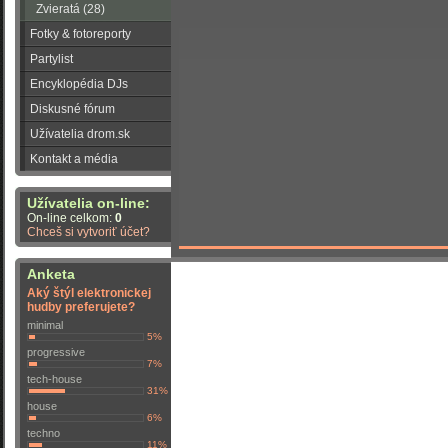
Zvieratá (28)
Fotky & fotoreporty
Partylist
Encyklopédia DJs
Diskusné fórum
Užívatelia drom.sk
Kontakt a média
Užívatelia on-line:
On-line celkom:
0
Chceš si vytvoriť účet?
Anketa
Aký štýl elektronickej
hudby preferujete?
minimal
5%
progressive
7%
tech-house
31%
house
6%
techno
11%