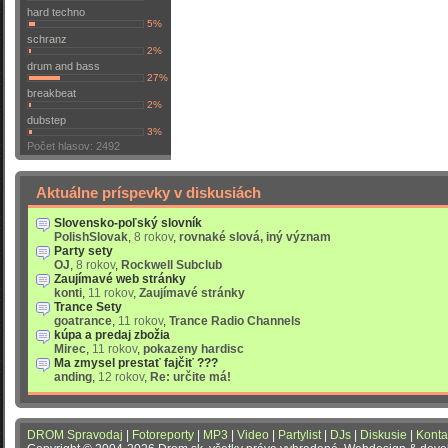
hard techno
5%
schranz
2%
drum and bass
27%
breakbeat
2%
dubstep
3%
Počet hlasov: 2492
Aktuálne príspevky v diskusiách
Slovensko-poľský slovník
PolishSlovak
,
8 rokov
,
rovnaké slová, iný význam
Party sety
OJ
,
8 rokov
,
Rockwell Subclub
Zaujímavé web stránky
konti
,
11 rokov
,
Zaujímavé stránky
Trance Sety
goatrance
,
11 rokov
,
Trance Radio Channels
kúpa a predaj zbožia
Mirec
,
11 rokov
,
pokazeny hardisc
Ma zmysel prestať fajčiť ???
anding
,
12 rokov
,
Re: určite má!
DROM Spravodaj
|
Fotoreporty
|
MP3
|
Video
|
Partylist
|
DJs
|
Diskusie
|
Konta