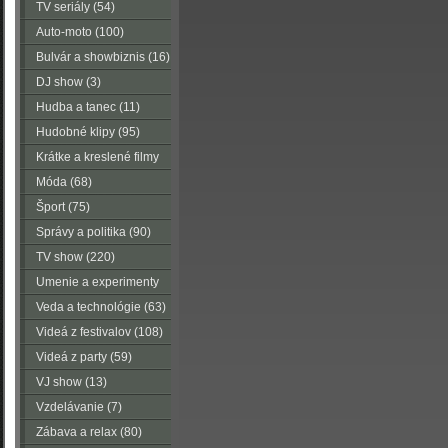
TV seriály (54)
Auto-moto (100)
Bulvár a showbiznis (16)
DJ show (3)
Hudba a tanec (11)
Hudobné klipy (95)
Krátke a kreslené filmy
(223)
Móda (68)
Šport (75)
Správy a politika (90)
TV show (220)
Umenie a experimenty
(116)
Veda a technológie (63)
Videá z festivalov (108)
Videá z party (59)
VJ show (13)
Vzdelávanie (7)
Zábava a relax (80)