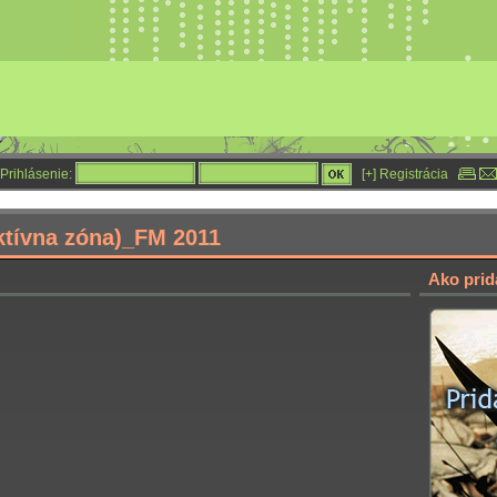
Prihlásenie:
[+] Registrácia
ktívna zóna)_FM 2011
Ako prid