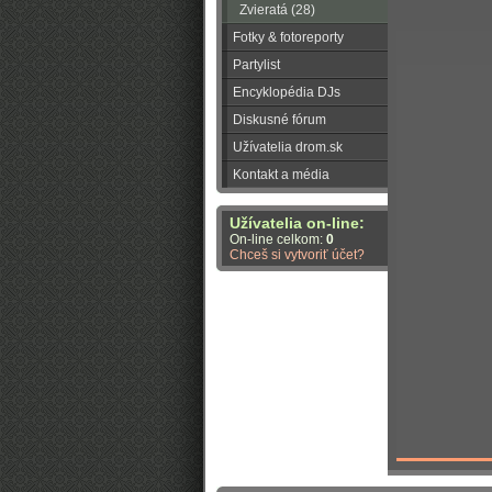
Zvieratá (28)
Fotky & fotoreporty
Partylist
Encyklopédia DJs
Diskusné fórum
Užívatelia drom.sk
Kontakt a média
Užívatelia on-line:
On-line celkom:
0
Chceš si vytvoriť účet?