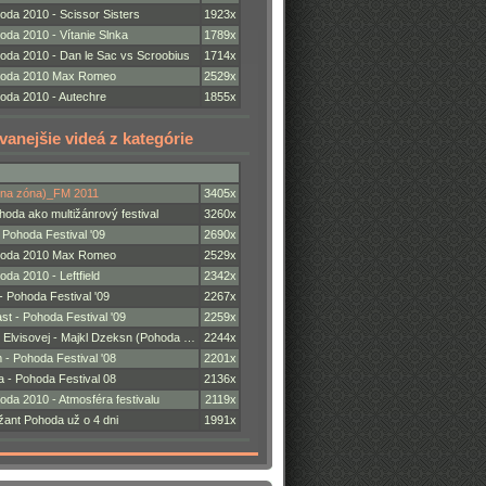
oda 2010 - Scissor Sisters
1923x
oda 2010 - Vítanie Slnka
1789x
oda 2010 - Dan le Sac vs Scroobius
1714x
hoda 2010 Max Romeo
2529x
oda 2010 - Autechre
1855x
vanejšie videá z kategórie
vna zóna)_FM 2011
3405x
hoda ako multižánrový festival
3260x
 Pohoda Festival '09
2690x
hoda 2010 Max Romeo
2529x
da 2010 - Leftfield
2342x
Pohoda Festival '09
2267x
st - Pohoda Festival '09
2259x
i Elvisovej - Majkl Dzeksn (Pohoda …
2244x
 - Pohoda Festival '08
2201x
a - Pohoda Festival 08
2136x
da 2010 - Atmosféra festivalu
2119x
žant Pohoda už o 4 dni
1991x