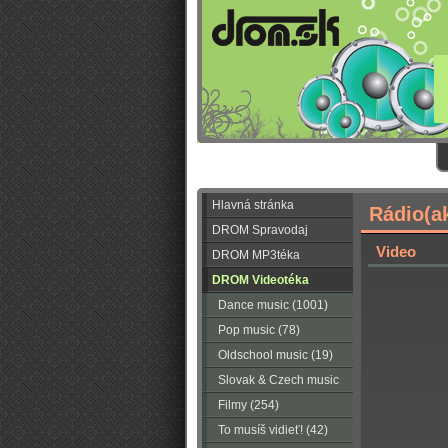
Hlavná stránka
Rádio(a
DROM Spravodaj
Video
DROM MP3téka
DROM Videotéka
Dance music (1001)
Pop music (78)
Oldschool music (19)
Slovak & Czech music
(56)
Filmy (254)
To musíš vidieť! (42)