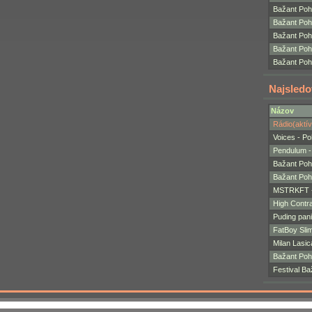
Bažant Poh
Bažant Poh
Bažant Poh
Bažant Po
Bažant Poh
Najsledo
Názov
Rádio(aktí
Voices - Po
Pendulum -
Bažant Po
Bažant Poho
MSTRKFT - 
High Contra
Puding pan
FatBoy Slim
Milan Lasic
Bažant Poho
Festival Ba