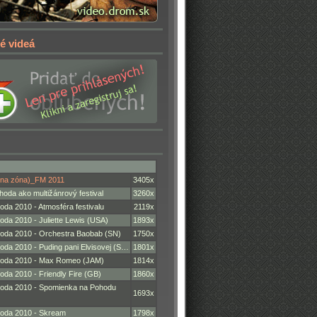
é videá
vna zóna)_FM 2011
3405x
hoda ako multižánrový festival
3260x
da 2010 - Atmosféra festivalu
2119x
oda 2010 - Juliette Lewis (USA)
1893x
oda 2010 - Orchestra Baobab (SN)
1750x
oda 2010 - Puding pani Elvisovej (S…
1801x
hoda 2010 - Max Romeo (JAM)
1814x
oda 2010 - Friendly Fire (GB)
1860x
oda 2010 - Spomienka na Pohodu
1693x
oda 2010 - Skream
1798x