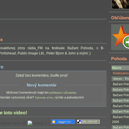
Obľúben
ea
ioaktívnej zóny rádia_FM na festivale Bažant Pohoda, s B-
rtishead, Public Image Ltd., Peter Bjorn & John a inými ;)
Pohoda
re
Názov
Rádio(aktí
Zatiaľ bez komentára, buďte prvý!
Voices - Po
Bažant Poho
Nový komentár
Bažant Poh
Možnosť komentovať majú len
.
prihlásení užívatelia
Bažant Poh
Nemáte vytvorený účet?
, rýchlo a jednoducho!
Vytvorte si ho
Bažant Poh
Bažant Po
Bažant Poh
 toto video!
Bažant Poh
2009
Bažant Poh