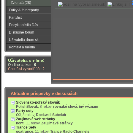
Zvieratá (28)
Fotky & fotoreporty
Partylist
Encyklopédia DJs
Diskusné fórum
Užívatelia drom.sk
Kontakt a média
Užívatelia on-line:
On-line celkom:
0
Chceš si vytvoriť účet?
Aktuálne príspevky v diskusiách
Slovensko-poľský slovník
PolishSlovak
,
8 rokov
,
rovnaké slová, iný význam
Party sety
OJ
,
8 rokov
,
Rockwell Subclub
Zaujímavé web stránky
konti
,
11 rokov
,
Zaujímavé stránky
Trance Sety
goatrance
,
11 rokov
,
Trance Radio Channels