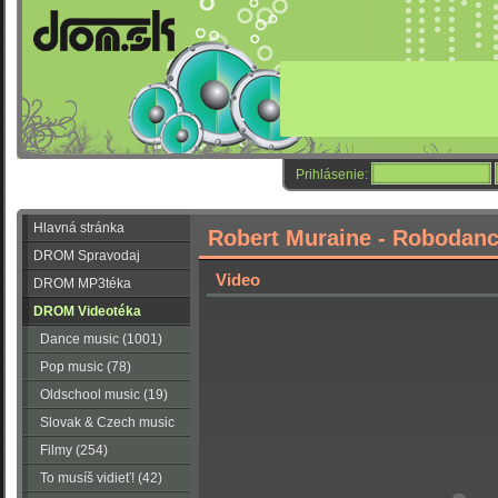
Prihlásenie:
Hlavná stránka
Robert Muraine - Robodan
DROM Spravodaj
Video
DROM MP3téka
DROM Videotéka
Dance music (1001)
Pop music (78)
Oldschool music (19)
Slovak & Czech music
(56)
Filmy (254)
To musíš vidieť! (42)