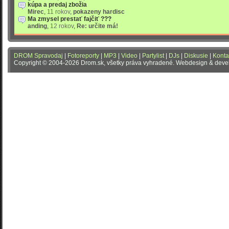
kúpa a predaj zbožia
Mirec
,
11 rokov
,
pokazeny hardisc
Ma zmysel prestať fajčiť ???
anding
,
12 rokov
,
Re: určite má!
DROM Spravodaj
|
Fotoreporty
|
MP3
|
Video
|
Partylist
|
DJs
|
Diskusie
|
Konta
Copyright © 2004-2026 Drom.sk, všetky práva vyhradené. Webdesign & dev