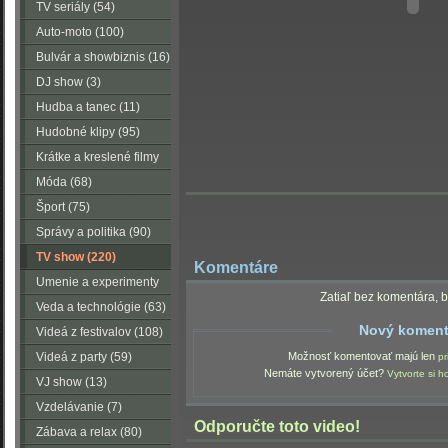
TV seriály (54)
Auto-moto (100)
Bulvár a showbiznis (16)
DJ show (3)
Hudba a tanec (11)
Hudobné klipy (95)
Krátke a kreslené filmy
(223)
Móda (68)
Šport (75)
Správy a politika (90)
TV show (220)
Komentáre
Umenie a experimenty
Zatiaľ bez komentára, b
(116)
Veda a technológie (63)
Nový koment
Videá z festivalov (108)
Videá z party (59)
Možnosť komentovať majú len
pr
Nemáte vytvorený účet?
Vytvorte si h
VJ show (13)
Vzdelávanie (7)
Odporučte toto video!
Zábava a relax (80)