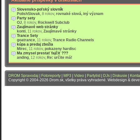
Slovensko-poľský slovník
PolishSlovak
,
8 rokov
,
rovnaké slová, iný význam
Party sety
OJ
,
8 rokov
,
Rockwell Subclub
Zaujímavé web stránky
konti
,
11 rokov
,
Zaujímavé stránky
Trance Sety
goatrance
,
11 rokov
,
Trance Radio Channels
kúpa a predaj zbožia
Mirec
,
11 rokov
,
pokazeny hardisc
Ma zmysel prestať fajčiť ???
anding
,
12 rokov
,
Re: určite má!
DROM Spravodaj
|
Fotoreporty
|
MP3
|
Video
|
Partylist
|
DJs
|
Diskusie
|
Konta
Copyright © 2004-2026 Drom.sk, všetky práva vyhradené. Webdesign & dev