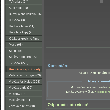
TV seriály (54)
Auto-moto (100)
Bulvár a showbiznis (16)
DJ show (3)
Hudba a tanec (11)
Hudobné klipy (95)
Krátke a kreslené filmy
(223)
Móda (68)
Šport (75)
Správy a politika (90)
TV show (220)
Komentáre
Umenie a experimenty
Zatiaľ bez komentára, b
(116)
Veda a technológie (63)
Nový koment
Videá z festivalov (108)
Videá z party (59)
Možnosť komentovať majú len
pr
Nemáte vytvorený účet?
Vytvorte si h
VJ show (13)
Vzdelávanie (7)
Odporučte toto video!
Zábava a relax (80)