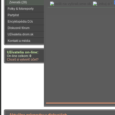
Zvieratá (28)
Fotky & fotoreporty
Partylist
Encyklopédia DJs
Diskusné fórum
Užívatelia drom.sk
Kontakt a média
Užívatelia on-line:
On-line celkom:
0
Chceš si vytvoriť účet?
Aktuálne príspevky v diskusiách