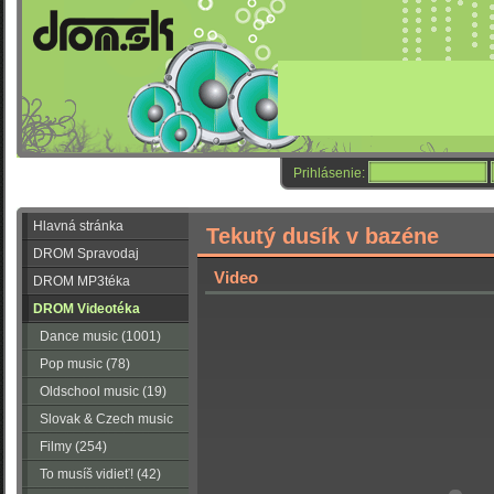
Prihlásenie:
Hlavná stránka
Tekutý dusík v bazéne
DROM Spravodaj
Video
DROM MP3téka
DROM Videotéka
Dance music (1001)
Pop music (78)
Oldschool music (19)
Slovak & Czech music
(56)
Filmy (254)
To musíš vidieť! (42)