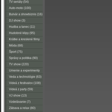
TV seriály (54)
Auto-moto (100)
Bulvár a showbiznis (16)
DJ show (3)
Hudba a tanec (11)
Hudobné klipy (95)
Krátke a kreslené filmy
(223)
Móda (68)
Šport (75)
Správy a politika (90)
TV show (220)
Umenie a experimenty
(116)
Veda a technológie (63)
Videá z festivalov (108)
Videá z party (59)
VJ show (13)
Vzdelávanie (7)
Zábava a relax (80)