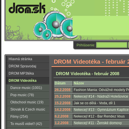
Prihlásenie:
Hlavná stránka
DROM Videotéka - február 
DROM Spravodaj
DROM Videotéka - február 2008
DROM MP3téka
DROM Videotéka
Dátum
Názov
Dance music (1001)
26.2.2008
Fashion Mania: Odvážné modely P
Pop music (78)
25.2.2008
Nekecej! #14 - Nádraží Holešovice
Oldschool music (19)
15.2.2008
Jak se co dělá - Voda, díl 1
Slovak & Czech music
14.2.2008
Nekecej! #13 - Gymnázium Kaplice
6.2.2008
Nekecej! #12 - Bar Rendez Vous
(56)
Filmy (254)
1.2.2008
Nekecej! #11 - Ženské domovy
To musíš vidieť! (42)