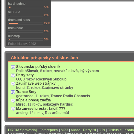
hard techno
5%
schranz
2%
drum and bass
27%
breakbeat
2%
dubstep
3%
Počet hlasov: 2492
Aktuálne príspevky v diskusiách
Slovensko-poľský slovník
PolishSlovak
,
8 rokov
,
rovnaké slová, iný význam
Party sety
OJ
,
8 rokov
,
Rockwell Subclub
Zaujímavé web stránky
konti
,
11 rokov
,
Zaujímavé stránky
Trance Sety
goatrance
,
11 rokov
,
Trance Radio Channels
kúpa a predaj zbožia
Mirec
,
11 rokov
,
pokazeny hardisc
Ma zmysel prestať fajčiť ???
anding
,
12 rokov
,
Re: určite má!
DROM Spravodaj
|
Fotoreporty
|
MP3
|
Video
|
Partylist
|
DJs
|
Diskusie
|
Konta