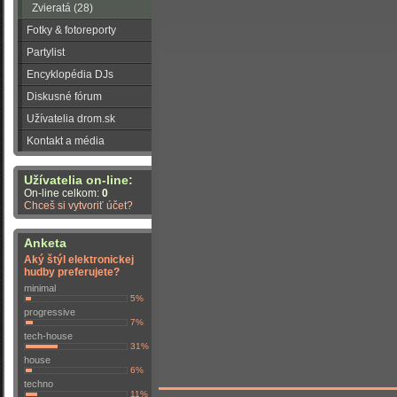
Zvieratá (28)
Fotky & fotoreporty
Partylist
Encyklopédia DJs
Diskusné fórum
Užívatelia drom.sk
Kontakt a média
Užívatelia on-line:
On-line celkom:
0
Chceš si vytvoriť účet?
Anketa
Aký štýl elektronickej
hudby preferujete?
minimal
5%
progressive
7%
tech-house
31%
house
6%
techno
11%