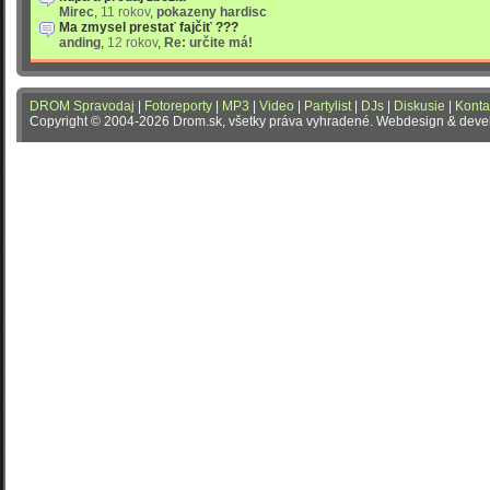
Mirec
,
11 rokov
,
pokazeny hardisc
Ma zmysel prestať fajčiť ???
anding
,
12 rokov
,
Re: určite má!
DROM Spravodaj
|
Fotoreporty
|
MP3
|
Video
|
Partylist
|
DJs
|
Diskusie
|
Konta
Copyright © 2004-2026 Drom.sk, všetky práva vyhradené. Webdesign & dev