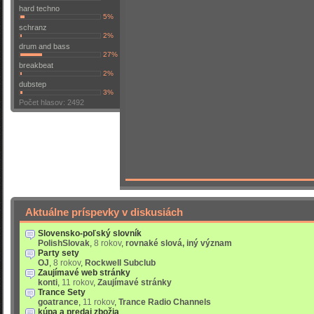
hard techno
5%
schranz
2%
drum and bass
27%
breakbeat
2%
dubstep
3%
Počet hlasov: 2492
Aktuálne príspevky v diskusiách
Slovensko-poľský slovník
PolishSlovak
,
8 rokov
,
rovnaké slová, iný význam
Party sety
OJ
,
8 rokov
,
Rockwell Subclub
Zaujímavé web stránky
konti
,
11 rokov
,
Zaujímavé stránky
Trance Sety
goatrance
,
11 rokov
,
Trance Radio Channels
kúpa a predaj zbožia