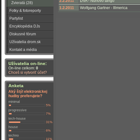
2.2.2011
DVA - Nunovó tango
Zvieratá (28)
1.2.2011
Wolfgang Gartner - Illmerica
Fotky & fotoreporty
Partylist
Encyklopédia DJs
Diskusné fórum
Užívatelia drom.sk
Kontakt a média
Užívatelia on-line:
On-line celkom:
0
Chceš si vytvoriť účet?
Anketa
Aký štýl elektronickej
hudby preferujete?
minimal
5%
progressive
7%
tech-house
31%
house
6%
techno
11%