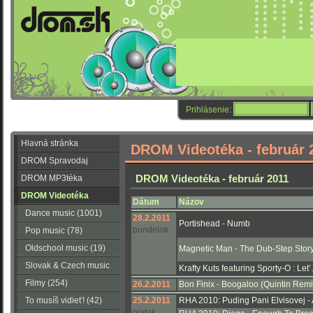
Prihlásenie:
Hlavná stránka
DROM Videotéka - február 
DROM Spravodaj
DROM Videotéka - február 2011
DROM MP3téka
DROM Videotéka
Dátum
Názov
Dance music (1001)
28.2.2011
Portishead - Numb
pondelok
Pop music (78)
Oldschool music (19)
Magnetic Man - The Dub-Step Stor
Slovak & Czech music
Krafty Kuts featuring Sporty-O : Let
(56)
Filmy (254)
26.2.2011
Bon Finix - Boogaloo (Quintin Remi
To musíš vidieť! (42)
25.2.2011
RHA 2010: Puding Pani Elvisovej -
piatok