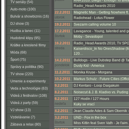
RHA 2010: Diego - Enough To Brea
TV seriály (54)
Radio_Head Awards 2010
Auto-moto (100)
22.2.2011
Magnetic Man - Getting Nowhere ft
Bulvár a showbiznis (16)
utorok
Radiohead - Lotus Flower
DJ show (3)
19.2.2011
Svezarm calling volume 10
Hudba a tanec (11)
17.2.2011
Lavagance - Young, talented and 
štvrtok
Moby - Sevastopol
Hudobné klipy (95)
16.2.2011
Radio_Head Awards 2010, TV SP
Krátke a kreslené filmy
streda
Kaiserdisco_In No OnesShadow (
(223)
Móda (68)
120…
Šport (75)
14.2.2011
Bulldogs - Live Dubstep Band @ T
pondelok
Dusty Kid - America
Správy a politika (90)
11.2.2011
Monika Kruse - Morgana
TV show (220)
10.2.2011
Markus Schulz - Future Cities (Offi
Umenie a experimenty
9.2.2011
DJ Kentaro - Loop Daigakuin
(116)
Veda a technológie (63)
8.2.2011
Noisecut & J. B. Kladivo vs. Pudin
Videá z festivalov (108)
6.2.2011
127 Hodín / 127 Hours
Videá z party (59)
nedeľa
Kuky se vrací
VJ show (13)
4.2.2011
Jean Claude Ades & Sam Obernik 
Vzdelávanie (7)
3.2.2011
UND - Fox in the box
štvrtok
Miss Kittin feat Sven Vath - Je t'ai
Zábava a relax (80)