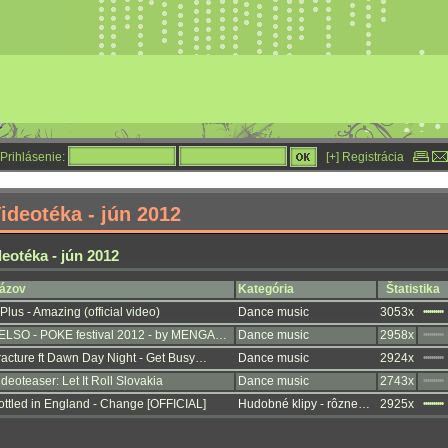
Prihlásenie:
[+] Registrácia
deotéka - jún 2012
otéka - jún 2012
ázov
Kategória
Štatistika
 Plus - Amazing (official video)
Dance music
3053x
••••••••••
ELSO - POKE festival 2012 - by MENGA…
Dance music
2958x
••••••••••
racture ft Dawn Day Night - Get Busy…
Dance music
2924x
••••••••••
ideoteaser: Let It Roll Slovakia
Dance music
2743x
••••••••••
ottled in England - Change [OFFICIAL]
Hudobné klipy - rôzne…
2925x
••••••••••