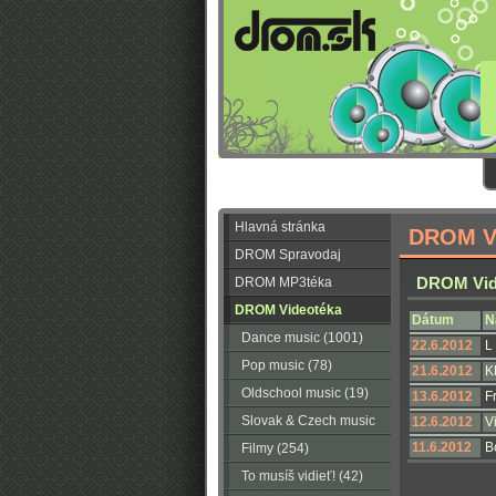
Hlavná stránka
DROM Vi
DROM Spravodaj
DROM Vide
DROM MP3téka
DROM Videotéka
Dátum
N
Dance music (1001)
22.6.2012
L
Pop music (78)
21.6.2012
K
Oldschool music (19)
13.6.2012
F
Slovak & Czech music
12.6.2012
V
11.6.2012
B
(56)
Filmy (254)
To musíš vidieť! (42)