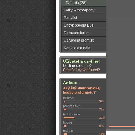
Zvieratá (28)
Fotky & fotoreporty
Partylist
Encyklopédia DJs
Diskusné fórum
Užívatelia drom.sk
Kontakt a média
Užívatelia on-line:
On-line celkom:
0
Chceš si vytvoriť účet?
Anketa
Aký štýl elektronickej
hudby preferujete?
minimal
5%
progressive
7%
tech-house
31%
house
6%
techno
11%