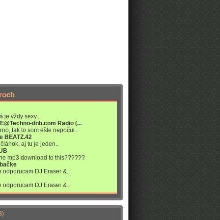
roch
á je vždy sexy..
VE@Techno-dnb.com Radio (...
rno, tak to som ešte nepočul..
re BEATZ.42
článok, aj tu je jeden..
LUB
 the mp3 download to this??????
abačke
ne odporucam DJ Eraser &..
ne odporucam DJ Eraser &..
3)