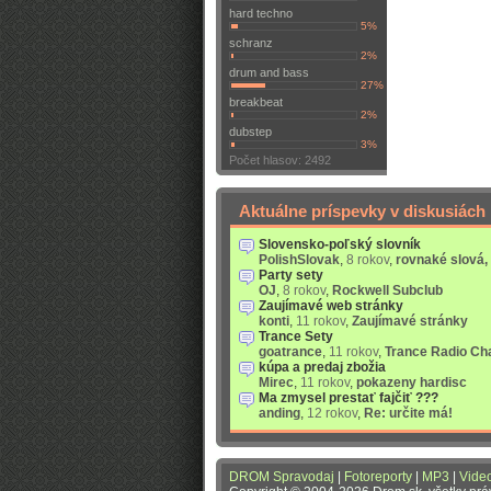
hard techno
5%
schranz
2%
drum and bass
27%
breakbeat
2%
dubstep
3%
Počet hlasov: 2492
Aktuálne príspevky v diskusiách
Slovensko-poľský slovník
PolishSlovak
,
8 rokov
,
rovnaké slová,
Party sety
OJ
,
8 rokov
,
Rockwell Subclub
Zaujímavé web stránky
konti
,
11 rokov
,
Zaujímavé stránky
Trance Sety
goatrance
,
11 rokov
,
Trance Radio Ch
kúpa a predaj zbožia
Mirec
,
11 rokov
,
pokazeny hardisc
Ma zmysel prestať fajčiť ???
anding
,
12 rokov
,
Re: určite má!
DROM Spravodaj
|
Fotoreporty
|
MP3
|
Vide