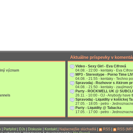
Aktuálne príspevky v komentá
Video - Sexy Girl - Eva Cifrová
 iný význam
04.08. - 22:00 - kentaky - Eva Cifrov
MP3 - Stereotype - Porno Time LI
04.08. - 21:55 - kentaky - Techno po
Spravodaj - Rozhovor s Akirom p
04.08. - 21:50 - kentaky - zaujímavý 
Party - ROCKWELL UK @ SUBC
annels
26.11. - 10:00 - OJ - Anybody have
Spravodaj - Liquidity v košickej T
27.05. - 18:05 - petro - Jednoznac
Party - Liquidity @ Tabacka
17.05. - 17:00 - petro - Jednoznac
o
|
Partylist
|
DJs
|
Diskusie
|
Kontakt
|
Najlacnejšie slúchadlá
|
RSS
|
RSS (MP