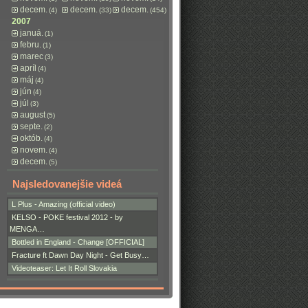
decem.
decem.
decem.
(4)
(33)
(454)
2007
januá.
(1)
febru.
(1)
marec
(3)
apríl
(4)
máj
(4)
jún
(4)
júl
(3)
august
(5)
septe.
(2)
októb.
(4)
novem.
(4)
decem.
(5)
Najsledovanejšie videá
L Plus - Amazing (official video)
KELSO - POKE festival 2012 - by
MENGA…
Bottled in England - Change [OFFICIAL]
Fracture ft Dawn Day Night - Get Busy…
Videoteaser: Let It Roll Slovakia