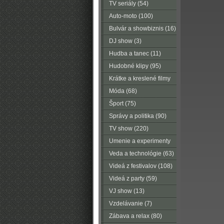
TV seriály (54)
Auto-moto (100)
Bulvár a showbiznis (16)
DJ show (3)
Hudba a tanec (11)
Hudobné klipy (95)
Krátke a kreslené filmy
(223)
Móda (68)
Šport (75)
Správy a politika (90)
TV show (220)
Umenie a experimenty
(116)
Veda a technológie (63)
Videá z festivalov (108)
Videá z party (59)
VJ show (13)
Vzdelávanie (7)
Zábava a relax (80)