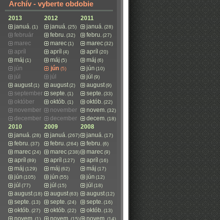
Archív - vyberte obdobie
2013
2012
2011
januá.
januá.
januá.
(1)
(25)
(28)
február
febru.
febru.
(32)
(27)
marec
marec
marec
(1)
(32)
apríl
apríl
apríl
(4)
(20)
máj
máj
máj
(1)
(5)
(6)
jún
jún
jún
(5)
(10)
júl
júl
júl
(9)
august
august
august
(1)
(2)
(9)
september
septe.
septe.
(1)
(33)
október
októb.
októb.
(1)
(22)
november
november
novem.
(32)
december
december
decem.
(18)
2010
2009
2008
januá.
januá.
januá.
(28)
(267)
(17)
febru.
febru.
febru.
(37)
(264)
(6)
marec
marec
marec
(24)
(238)
(9)
apríl
apríl
apríl
(89)
(127)
(16)
máj
máj
máj
(129)
(62)
(17)
jún
jún
jún
(105)
(55)
(12)
júl
júl
júl
(77)
(15)
(18)
august
august
august
(18)
(63)
(12)
septe.
septe.
septe.
(13)
(24)
(16)
októb.
októb.
októb.
(27)
(22)
(13)
novem.
novem.
novem.
(1)
(15)
(14)