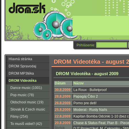
Prihlásenie:
Hlavná stránka
DROM Videotéka - august 
DROM Spravodaj
DROM Videotéka - august 2009
DROM MP3téka
DROM Videotéka
Dátum
Názov
Dance music (1001)
30.8.2009
La Roux - Bulletproof
Pop music (78)
28.8.2009
Papagáj Čibo 2
Oldschool music (19)
26.8.2009
Porno pre deti!
Slovak & Czech music
25.8.2009
Moderat - Rusty Nails
22.8.2009
Kapitan Bomba Odcinki 1-10 (bez
(56)
Filmy (254)
20.8.2009
Chase & Status Feat. Plan B - Piec
To musíš vidieť! (42)
štvrtok
DJT Project feat. M. Cekovsky - St