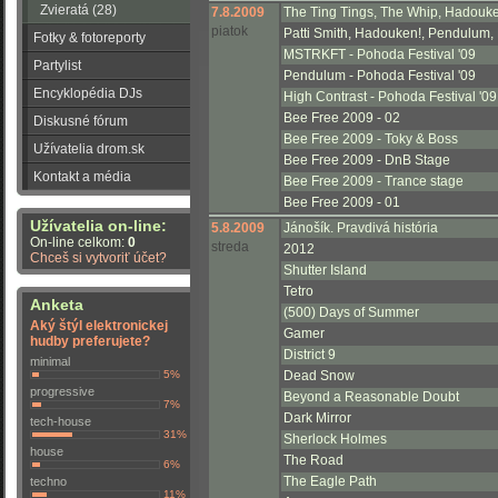
Zvieratá (28)
7.8.2009
The Ting Tings, The Whip, Hadouk
piatok
Patti Smith, Hadouken!, Pendulum
Fotky & fotoreporty
MSTRKFT - Pohoda Festival '09
Partylist
Pendulum - Pohoda Festival '09
Encyklopédia DJs
High Contrast - Pohoda Festival '09
Bee Free 2009 - 02
Diskusné fórum
Bee Free 2009 - Toky & Boss
Užívatelia drom.sk
Bee Free 2009 - DnB Stage
Kontakt a média
Bee Free 2009 - Trance stage
Bee Free 2009 - 01
Užívatelia on-line:
5.8.2009
Jánošík. Pravdivá história
On-line celkom:
0
streda
2012
Chceš si vytvoriť účet?
Shutter Island
Tetro
Anketa
(500) Days of Summer
Aký štýl elektronickej
Gamer
hudby preferujete?
District 9
minimal
5%
Dead Snow
progressive
Beyond a Reasonable Doubt
7%
Dark Mirror
tech-house
31%
Sherlock Holmes
house
The Road
6%
The Eagle Path
techno
11%