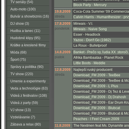
TV seriály (54)
Block Party - Mercury
Auto-moto (100)
19.8.2009
Coca-Cola Summer '09 Commercia
Bulvár a showbiznis (16)
streda
Calvin Harris - Humanthesizer - pr
DJ show (3)
17.8.2009
Mirwais - V.I.
pondelok
Mirwais - Naive Song
Hudba a tanec (11)
Esser - Headlock
Hudobné klipy (95)
Yazoo - Don't Go (1982)
Krátke a kreslené filmy
La Roux - Bulletproof
14.8.2009
Banket - Prečo vy, ľudia XX .storoč
(223)
Móda (68)
piatok
Afrika Bambaataa - Planet Rock
Šport (75)
Little Boots - Meddle
Správy a politika (90)
12.8.2009
Najlepší ruský producent
TV show (220)
streda
Download_FM 2009 - TeeBee
Download_FM 2009 - TeeBee & Mc A
Umenie a experimenty
Download_FM 2009 - L Plus
(116)
Veda a technológie (63)
Download_FM 2009 - Dj Tez & Leve
Videá z festivalov (108)
Download_FM 2009 - Dj Drahosh
Download_FM 2009 - Ear Drum Kru
Videá z party (59)
Download_FM 2009 - Blubcat
VJ show (13)
Download_FM 2009 - Blubcat & Mc A
Vzdelávanie (7)
Peaches - I Feel Cream 2009
Zábava a relax (80)
11.8.2009
The Nextmen feat Ms. Dynamite a