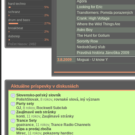
Agora
hard techno
Looking for Eric
5%
schranz
Transformers: Pomsta porazených
2%
Crank: High Voltage
drum and bass
27%
Where the Wild Things Are
breakbeat
Astro Boy
2%
The Hunt for Gollum
dubstep
3%
Sorority Row
Počet hlasov: 2492
Nedodržaný sľub
Pravdivá história Jánošíka 2009
3.8.2009
Moguai - U know Y
Aktuálne príspevky v diskusiách
Slovensko-poľský slovník
PolishSlovak
,
8 rokov
,
rovnaké slová, iný význam
Party sety
OJ
,
8 rokov
,
Rockwell Subclub
Zaujímavé web stránky
konti
,
11 rokov
,
Zaujímavé stránky
Trance Sety
goatrance
,
11 rokov
,
Trance Radio Channels
kúpa a predaj zbožia
Mirec
,
11 rokov
,
pokazeny hardisc