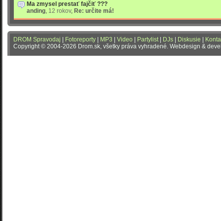
Ma zmysel prestať fajčiť ???
anding
,
12 rokov
,
Re: určite má!
DROM Spravodaj
|
Fotoreporty
|
MP3
|
Video
|
Partylist
|
DJs
|
Diskusie
|
Konta
Copyright © 2004-2026 Drom.sk, všetky práva vyhradené. Webdesign & dev