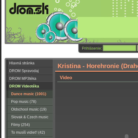
Prihlásenie:
Hlavná stránka
Kristina - Horehronie (Dra
DROM Spravodaj
Video
DROM MP3téka
DROM Videotéka
Dance music (1001)
Pop music (78)
Oldschool music (19)
Slovak & Czech music
(56)
Filmy (254)
To musíš vidieť! (42)