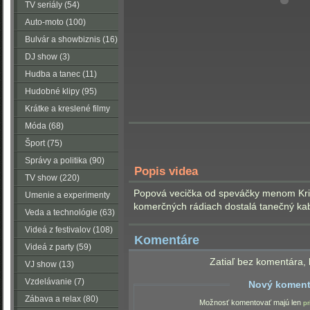
TV seriály (54)
Auto-moto (100)
Bulvár a showbiznis (16)
DJ show (3)
Hudba a tanec (11)
Hudobné klipy (95)
Krátke a kreslené filmy
(223)
Móda (68)
Šport (75)
Správy a politika (90)
Popis videa
TV show (220)
Popová vecička od speváčky menom Krist
Umenie a experimenty
komerčných rádiach dostalá tanečný ka
(116)
Veda a technológie (63)
Videá z festivalov (108)
Komentáre
Videá z party (59)
Zatiaľ bez komentára, 
VJ show (13)
Vzdelávanie (7)
Nový koment
Zábava a relax (80)
Možnosť komentovať majú len
pr