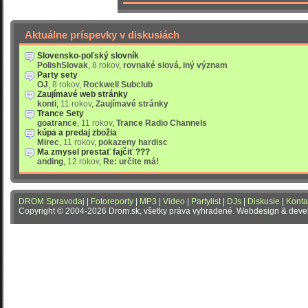
Aktuálne príspevky v diskusiách
Slovensko-poľský slovník
PolishSlovak
,
8 rokov
,
rovnaké slová, iný význam
Party sety
OJ
,
8 rokov
,
Rockwell Subclub
Zaujímavé web stránky
konti
,
11 rokov
,
Zaujímavé stránky
Trance Sety
goatrance
,
11 rokov
,
Trance Radio Channels
kúpa a predaj zbožia
Mirec
,
11 rokov
,
pokazeny hardisc
Ma zmysel prestať fajčiť ???
anding
,
12 rokov
,
Re: určite má!
DROM Spravodaj
|
Fotoreporty
|
MP3
|
Video
|
Partylist
|
DJs
|
Diskusie
|
Konta
Copyright © 2004-2026 Drom.sk, všetky práva vyhradené. Webdesign & dev