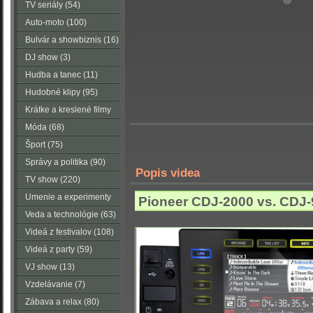
TV seriály (54)
Auto-moto (100)
Bulvár a showbiznis (16)
DJ show (3)
Hudba a tanec (11)
Hudobné klipy (95)
Krátke a kreslené filmy
(223)
Móda (68)
Šport (75)
Správy a politika (90)
Popis videa
TV show (220)
Umenie a experimenty
Pioneer CDJ-2000 vs. CDJ-
(116)
Veda a technológie (63)
Videá z festivalov (108)
Videá z party (59)
VJ show (13)
Vzdelávanie (7)
Zábava a relax (80)