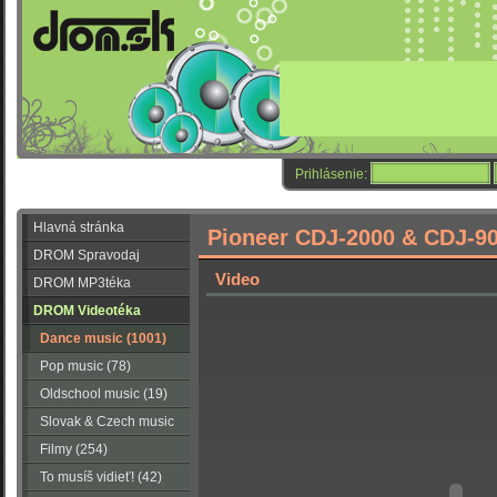
Prihlásenie:
Hlavná stránka
Pioneer CDJ-2000 & CDJ-90
DROM Spravodaj
Video
DROM MP3téka
DROM Videotéka
Dance music (1001)
Pop music (78)
Oldschool music (19)
Slovak & Czech music
(56)
Filmy (254)
To musíš vidieť! (42)