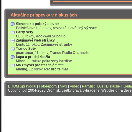
Aktuálne príspevky v diskusiách
Slovensko-poľský slovník
PolishSlovak
,
8 rokov
,
rovnaké slová, iný význam
Party sety
OJ
,
8 rokov
,
Rockwell Subclub
Zaujímavé web stránky
konti
,
11 rokov
,
Zaujímavé stránky
Trance Sety
goatrance
,
11 rokov
,
Trance Radio Channels
kúpa a predaj zbožia
Mirec
,
11 rokov
,
pokazeny hardisc
Ma zmysel prestať fajčiť ???
anding
,
12 rokov
,
Re: určite má!
DROM Spravodaj
|
Fotoreporty
|
MP3
|
Video
|
Partylist
|
DJs
|
Diskusie
|
Konta
Copyright © 2004-2026 Drom.sk, všetky práva vyhradené. Webdesign & dev