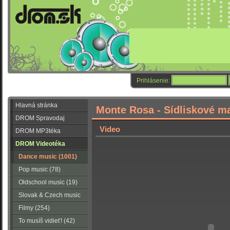
Prihlásenie:
Hlavná stránka
Monte Rosa - Sídliskové 
DROM Spravodaj
Video
DROM MP3téka
DROM Videotéka
Dance music (1001)
Pop music (78)
Oldschool music (19)
Slovak & Czech music
(56)
Filmy (254)
To musíš vidieť! (42)