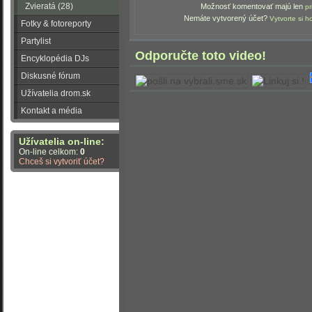
Zvieratá (28)
Možnosť komentovať majú len
pr
Nemáte vytvorený účet?
Vytvorte si h
Fotky & fotoreporty
Partylist
Odporučte toto video!
Encyklopédia DJs
Diskusné fórum
Užívatelia drom.sk
Kontakt a média
Užívatelia on-line:
On-line celkom:
0
Chceš si vytvoriť účet?