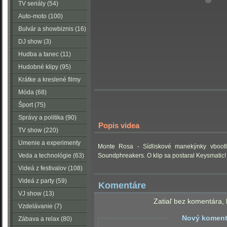
TV seriály (54)
Auto-moto (100)
Bulvár a showbiznis (16)
DJ show (3)
Hudba a tanec (11)
Hudobné klipy (95)
Krátke a kreslené filmy
(223)
Móda (68)
Šport (75)
Správy a politika (90)
Popis videa
TV show (220)
Umenie a experimenty
Monte Rosa - Sídliskové manekýnky vboot
(116)
Veda a technológie (63)
Soundphreakers. O klip sa postaral
Keysmatic!
Videá z festivalov (108)
Videá z party (59)
Komentáre
VJ show (13)
Zatiaľ bez komentára, 
Vzdelávanie (7)
Nový koment
Zábava a relax (80)